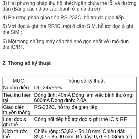
3) Hai phương pháp thu hồi thẻ: Ngăn chứa thẻ lỗi và đường
dẫn (Bằng cách tháo các thanh ở phía dưới)
4) Phương pháp giao tiếp RS-232C, hỗ trợ đa giao tiếp.
5) Với đọc & ghi thẻ RF/IC, một ổ cắm SIM, hỗ trợ đọc & ghi
thẻ SIM；
6) Một trong những máy cấp thẻ nhỏ gọn nhất với mô-đun
thẻ IC/RF.
2. Thông số kỹ thuật
MỤC
Thông số kỹ thuật
Nguồn điện
DC 24V±5%
Tiêu thụ hiện
Dòng tĩnh: 40mA Dòng làm việc bình thường:
tại
600mA Dòng đỉnh: 2.0A
Giao diện
RS-232C, hỗ trợ đa giao tiếp
truyền thông
Loại đọc &
Cổng nối tiếp hỗ trợ đọc & ghi thẻ IC & RF
ghi thẻ
Kích thước
Chiều rộng: 53,92～54,18 mm, Chiều dài:
thẻ
85,47～85,90 mm, Độ dày: 0,76±0,08mm (có