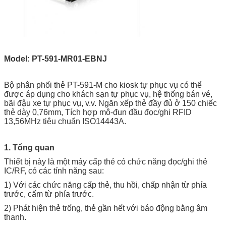
Model: PT-591-MR01-EBNJ
Bộ phân phối thẻ PT-591-M cho kiosk tự phục vụ có thể
được áp dụng cho khách sạn tự phục vụ, hệ thống bán vé,
bãi đậu xe tự phục vụ, v.v. Ngăn xếp thẻ đầy đủ ở 150 chiếc
thẻ dày 0,76mm, Tích hợp mô-đun đầu đọc/ghi RFID
13,56MHz tiêu chuẩn ISO14443A.
1. Tổng quan
Thiết bị này là một máy cấp thẻ có chức năng đọc/ghi thẻ
IC/RF, có các tính năng sau:
1) Với các chức năng cấp thẻ, thu hồi, chấp nhận từ phía
trước, cấm từ phía trước.
2) Phát hiện thẻ trống, thẻ gần hết với báo động bằng âm
thanh.