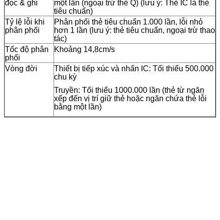
đọc & ghi
một lần (ngoại trừ thẻ Q) (lưu ý: Thẻ IC là thẻ
tiêu chuẩn)
Tỷ lệ lỗi khi
Phân phối thẻ tiêu chuẩn 1.000 lần, lỗi nhỏ
phân phối
hơn 1 lần (lưu ý: thẻ tiêu chuẩn, ngoại trừ thao
tác)
Tốc độ phân
Khoảng 14,8cm/s
phối
Vòng đời
Thiết bị tiếp xúc và nhấn IC: Tối thiểu 500.000
chu kỳ
Truyền: Tối thiểu 1000.000 lần (thẻ từ ngăn
xếp đến vị trí giữ thẻ hoặc ngăn chứa thẻ lỗi
bằng một lần)