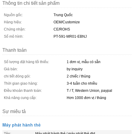
Thông tin chi tiết sản phẩm
Nguồn gốc:
Trung Quốc
Hàng hiệu:
OEM/Customize
Chứng nhận:
CE/ROHS
Số mô hình:
PT-591-MR01-EBNJ
Thanh toán
Số lượng đặt hàng tối thiểu:
1 đơn vị, mẫu có sẵn
Giá bán:
by inquiry
chi tiết đóng gói:
2 chiếc / thùng
Thời gian giao hàng:
3-4 tuần cho nhiều
Điều khoản thanh toán:
T / T, Western Union, paypal
Khả năng cung cấp:
Hơn 1000 đơn vị / tháng
Sự miêu tả
Máy phát hành thẻ
Tên:
Máy phát hành thẻ / máy phát thẻ rfid