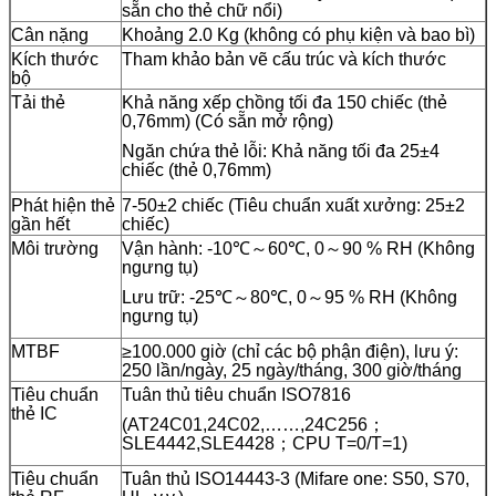
sẵn cho thẻ chữ nổi)
Cân nặng
Khoảng 2.0 Kg (không có phụ kiện và bao bì)
Kích thước
Tham khảo bản vẽ cấu trúc và kích thước
bộ
Tải thẻ
Khả năng xếp chồng tối đa 150 chiếc (thẻ
0,76mm) (Có sẵn mở rộng)
Ngăn chứa thẻ lỗi: Khả năng tối đa 25±4
chiếc (thẻ 0,76mm)
Phát hiện thẻ
7-50±2 chiếc (Tiêu chuẩn xuất xưởng: 25±2
gần hết
chiếc)
Môi trường
Vận hành: -10℃～60℃, 0～90 % RH (Không
ngưng tụ)
Lưu trữ: -25℃～80℃, 0～95 % RH (Không
ngưng tụ)
MTBF
≥100.000 giờ (chỉ các bộ phận điện), lưu ý:
250 lần/ngày, 25 ngày/tháng, 300 giờ/tháng
Tiêu chuẩn
Tuân thủ tiêu chuẩn ISO7816
thẻ IC
(AT24C01,24C02,……,24C256；
SLE4442,SLE4428；CPU T=0/T=1)
Tiêu chuẩn
Tuân thủ ISO14443-3 (Mifare one: S50, S70,