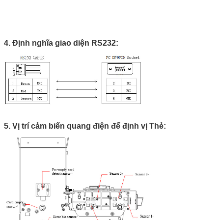
4. Định nghĩa giao diện RS232:
5. Vị trí cảm biến quang điện để định vị Thẻ: