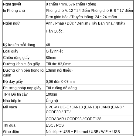
Nghị quyết
8 chấm / mm, 576 chấm / dòng
In Phông chữ
Phông chữ A: 12 * 24 điểm Phông chữ B: 9 * 17 điểm
Đơn giản hóa / Truyền thống: 24 * 24 chấm
Ngôn ngữ
Anh / Pháp / Đức / Denish / Tây Ban Nha / Nhật /
Hàn Quốc...
Ký tự trên mỗi dòng
48
Loại giấy
Giấy nhiệt
Chiều rộng giấy
80mm
Đường kính cuộn giấy
Tối đa: 83,0mm
Đường kính bên trong lõi
13mm (tối thiểu)
cuộn
Độ dày giấy
0,06 đến 0,07mm
Phương pháp nạp giấy
Tải xuống dễ dàng
TPH Độ tin cậy
100km
Nhà bếp in
Ủng hộ
Mã vạch
UPC-A / UC-E / JAN13 (EAN13) / JAN8 (EAN8 /
CODE39 / ITF /
CODABAR / CODE93 / CODE128
Thi đua
ESC / POS
Giao diện
Nối tiếp + USB + Ethernet / USB / WIFI + USB