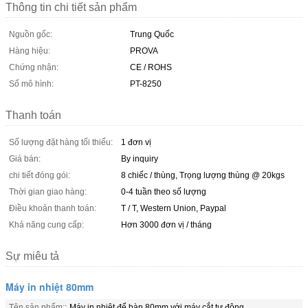
Thông tin chi tiết sản phẩm
Nguồn gốc:
Trung Quốc
Hàng hiệu:
PROVA
Chứng nhận:
CE / ROHS
Số mô hình:
PT-8250
Thanh toán
Số lượng đặt hàng tối thiểu:
1 đơn vị
Giá bán:
By inquiry
chi tiết đóng gói:
8 chiếc / thùng, Trọng lượng thùng @ 20kgs
Thời gian giao hàng:
0-4 tuần theo số lượng
Điều khoản thanh toán:
T / T, Western Union, Paypal
Khả năng cung cấp:
Hơn 3000 đơn vị / tháng
Sự miêu tả
Máy in nhiệt 80mm
Tên sản phẩm::
Máy in nhiệt để bàn 80mm với máy cắt tự động