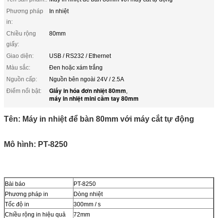
Phương pháp
In nhiệt
in:
Chiều rộng
80mm
giấy:
Giao diện:
USB / RS232 / Ethernet
Màu sắc:
Đen hoặc xám trắng
Nguồn cấp:
Nguồn bên ngoài 24V / 2.5A
Giấy in hóa đơn nhiệt 80mm
Điểm nổi bật:
,
máy in nhiệt mini cầm tay 80mm
Tên: Máy in nhiệt để bàn 80mm với máy cắt tự động
Mô hình: PT-8250
Bài báo
PT-8250
Phương pháp in
Dòng nhiệt
Tốc độ in
300mm / s
Chiều rộng in hiệu quả
72mm