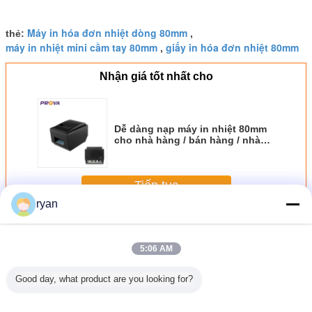
Máy in hóa đơn nhiệt dòng 80mm
thẻ:
,
máy in nhiệt mini cầm tay 80mm
giấy in hóa đơn nhiệt 80mm
,
Nhận giá tốt nhất cho
Dễ dàng nạp máy in nhiệt 80mm
cho nhà hàng / bán hàng / nhà
bếp
Tiếp tục
ryan
Máy in nhiệt 80mm
Hơn
5:06 AM
Good day, what product are you looking for?
 nhiệt
Máy in hóa đơn
Máy in nhiệt
Máy in nhiệt cầm
Máy in 
 bàn Dễ
Pos di động, Giấy
80mm để bàn -
tay DC24V / 2.5A
80mm di 