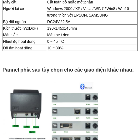
Máy cắt
Cắt toàn bộ hoặc một phần
Người lái xe
Windows 2000 / XP / Vista / WIN7 / Win8 / Win10
tương thích với EPSON, SAMSUNG
Bộ đổi nguồn
DC24V / 2.5A
Kích thước (WxDxH)
190x145x145mm
Màu sắc
Màu be / đen
Nhiệt độ hoạt động
0 ~ 45 ° C
Độ ẩm hoạt động
10 ~ 80%
Pannel phía sau tùy chọn cho các giao diện khác nhau: